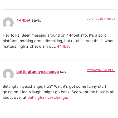
09/01/2026 at 06:28
444bet
says:
Hey folks! Been messing around on 444bet.info. It’s a solid
platform, nothing groundbreaking, but reliable. And that’s what
matters, right? Check ’em out.
444bet
22/01/2026 at 19:40
bettingfunnyexchange
says:
Bettingfunnyexchange, huh? Well, it’s got some funny stuff
going on. Had a laugh, might go back. See what the buzz is all
about over at
bettingfunnyexchange
.