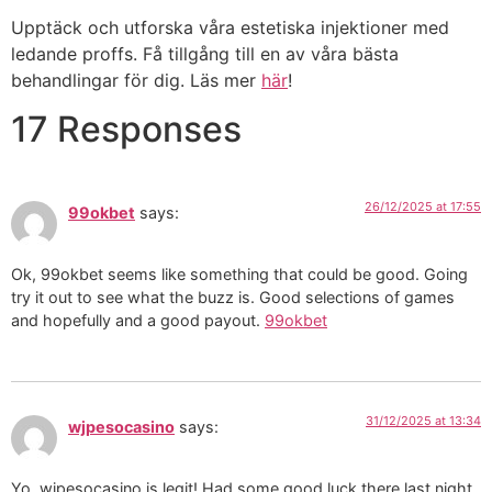
Upptäck och utforska våra estetiska injektioner med
ledande proffs. Få tillgång till en av våra bästa
behandlingar för dig. Läs mer
här
!
17 Responses
26/12/2025 at 17:55
99okbet
says:
Ok, 99okbet seems like something that could be good. Going
try it out to see what the buzz is. Good selections of games
and hopefully and a good payout.
99okbet
31/12/2025 at 13:34
wjpesocasino
says:
Yo, wjpesocasino is legit! Had some good luck there last night.