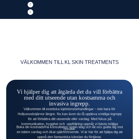
VÄLKOMMEN TILL KL SKIN TREATMENTS
Vi hjälper dig att åtgärda det du vill förbättra
med ditt utseende utan kostsamma och
invasiva ingrepp.
Välkommen till estetiska injektionsbehandlingar – inte bara för
Hollywoodstjärnor längre. Nu kan även du få uppleva smidiga ingrepp
för att förbättra ditt utseende eller vardag. Med fokus på
kommunikation, trygghet och uppföljning uppnår vi bästa möjliga
Boka din kostnadsfria konsultation redan idag och låt oss guida dig mot
resultat.
en bättre vardag och ökat självförtroende. Vi är här för att hjälpa dig att
uppnå den fantastiska känslan du förtjänar.