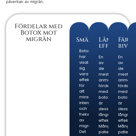
Välj din KL Skin
påverkan av migrän.
Treatments klinik
Fördelar med
Botox mot
Eriksberg, Göteborg
migrän
Smärtlindring
Långvarig
Färre
effekt
bive
Botox
Linnéstaden, Göteborg
har
En
En
visat
av
av
sig
de
de
Fridhemsplan, Stockholm
vara
mest
mest
effektivt
anmärkningsvärd
anmärkn
för
fördelarna
fördelar
att
med
med
minska
botoxbehandling
botoxbe
intensiteten
är
är
och
dess
dess
frekvensen
långsiktiga
långsikti
av
effekt.
effekt.
migränattacker.
Många
Många
Det
patienter
patiente