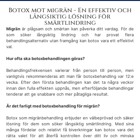
Botox mot migrän - En effektiv och
långsiktig lösning för
smärtlindring
Migrän
är plågsam och smärtan kan påverka ditt vardag. För de
som söker långsiktig lindring och har provat flera
behandlingsalternativ utan framgång kan botox vara ett effektivt
val.
Hur ofta ska botoxbehandlingen göras?
Behandlingsfrekvensen varierar från person till person, men
vanligtvis rekommenderas att man får botoxbehandling var 12:e
vecka. Efter den första behandlingen kan det ta några veckor
innan den fulla effekten uppnås, men efterföljande behandlingar
tenderar att ge snabbare och mer påtagliga resultat.
Är det farligt med botoxbehandling för migrän?
Botox som migränbehandling erbjuder en välbeprövad och säker
lösning för dem som söker långsiktig smärtlindring. Med sina
många fördelar och relativt få biverkningar kan botox vara det
rätta valet för att återfå kontrollen över ditt liv och minska