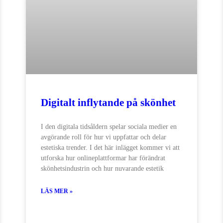
Digitalt inflytande på skönhet
I den digitala tidsåldern spelar sociala medier en
avgörande roll för hur vi uppfattar och delar
estetiska trender. I det här inlägget kommer vi att
utforska hur onlineplattformar har förändrat
skönhetsindustrin och hur nuvarande estetik
LÄS MER »