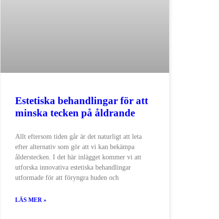
​Estetiska behandlingar för att
minska tecken på åldrande​
Allt eftersom tiden går är det naturligt att leta
efter alternativ som gör att vi kan bekämpa
ålderstecken. I det här inlägget kommer vi att
utforska innovativa estetiska behandlingar
utformade för att föryngra huden och
LÄS MER »