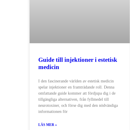
​Guide till injektioner i estetisk
medicin​
I den fascinerande världen av estetisk medicin
spelar injektioner en framträdande roll. Denna
omfattande guide kommer att fördjupa dig i de
tillgängliga alternativen, från fyllmedel till
neurotoxiner, och förse dig med den nödvändiga
informationen för
LÄS MER »