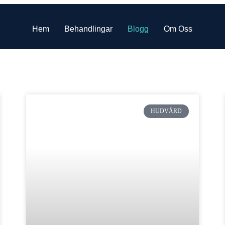
Hem
Behandlingar
Blogg
Om Oss
HUDVÅRD