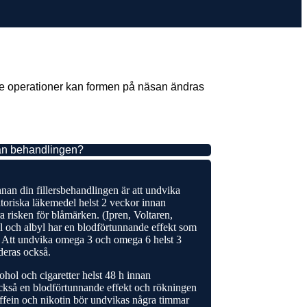
de operationer kan formen på näsan ändras
an behandlingen?
n din fillersbehandlingen är att undvika
toriska läkemedel helst 2 veckor innan
a risken för blåmärken. (Ipren, Voltaren,
 och albyl har en blodförtunnande effekt som
 Att undvika omega 3 och omega 6 helst 3
eras också.
hol och cigaretter helst 48 h innan
ckså en blodförtunnande effekt och rökningen
fein och nikotin bör undvikas några timmar