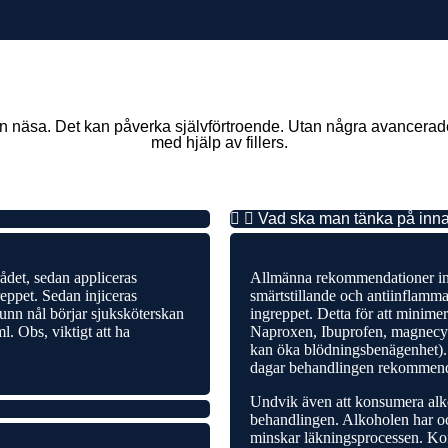
n näsa. Det kan påverka självförtroende. Utan några avancera
med hjälp av fillers.
Vad ska man tänka på inn
ådet, sedan appliceras
Allmänna rekommendationer inna
eppet. Sedan injiceras
smärtstillande och antiinflamma
tunn nål börjar sjuksköterskan
ingreppet. Detta för att minimer
. Obs, viktigt att ha
Naproxen, Ibuprofen, magnecyl
kan öka blödningsbenägenhet).
dagar behandlingen rekommend
Undvik även att konsumera alko
behandlingen. Alkoholen har o
minskar läkningsprocessen. Kof