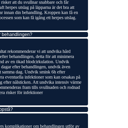
risker att du svullnar snabbare och får
ft herpes utslag på läpparna är det bra att
agar innan din behandling. Kroppen kan få en
ocessen som kan få igång ett herpes utslag.
r behandlingen?
ultat rekommenderar vi att undvika hård
efter behandlingen, detta för att minimera
und av en ökad blodcirkulation. Undvik
 dagar efter behandlingen, undvik även
t samma dag. Undvik smink 6h efter
era eventuella infektioner som kan orsakas på
ig efter nålsticken. Att undvika intensiv värme
ommenderas fram tills svullnaden och rodnad
era risker för infektioner
uppstå?
lers komplikationer om behandlingen utför av