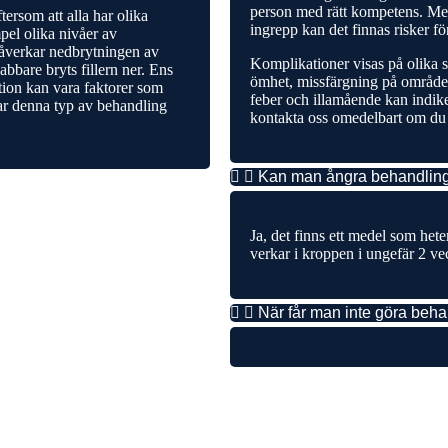
person med rätt kompetens. Men
tersom att alla har olika
ingrepp kan det finnas risker fö
pel olika nivåer av
påverkar nedbrytningen av
Komplikationer visas på olika s
abbare bryts fillern ner. Ens
ömhet, missfärgning på området 
ion kan vara faktorer som
feber och illamående kan indike
ar denna typ av behandling
kontakta oss omedelbart om du
Kan man ångra behandlin
Ja, det finns ett medel som hete
verkar i kroppen i ungefär 2 ve
När får man inte göra beh