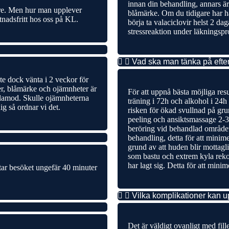
innan din behandling, annars är 
re. Men hur man upplever
blåmärke. Om du tidigare har ha
tnadsfritt hos oss på KL.
börja ta valaciclovir helst 2 d
stressreaktion under läkningspr
Vad ska man tänka på efte
ste dock vänta i 2 veckor för
der, blåmärke och ojämnheter är
För att uppnå bästa möjliga res
tålamod. Skulle ojämnheterna
träning i 72h och alkohol i 24h 
ig så ordnar vi det.
risken för ökad svullnad på gr
peeling och ansiktsmassage 2-3
beröring vid behandlad område
behandling, detta för att minim
grund av att huden blir mottagl
som bastu och extrem kyla rek
har lagt sig. Detta för att minim
tar besöket ungefär 40 minuter
Vilka komplikationer kan 
Det är väldigt ovanligt med fil