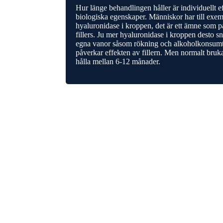
Hur länge behandlingen håller är individuellt ef
biologiska egenskaper. Människor har till exem
hyaluronidase i kroppen, det är ett ämne som 
fillers. Ju mer hyaluronidase i kroppen desto sn
egna vanor såsom rökning och alkoholkonsumt
påverkar effekten av fillern. Men normalt bruk
hålla mellan 6-12 månader.